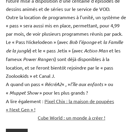
future mise à disposition d’une centaine d’épisodes de
dessins animés et de séries sur le service de VOD.
Outre la location de programmes à l’unité, un système de
« pass » sera aussi mis en place, permettant, pour 4,99
par mois, de voir plusieurs programmes réunis par pack.
Le « Pass Nickelodeon » (avec
Bob l’éponge
et
la Famille
de la jungle
) et le « pass Jetix » (avec
Action Man
et les
fameux
Power Rangers
) sont déjà disponibles à la
location, et se feront bientôt rejoindre par le « pass
Zoolookids » et Canal J.
A quand un pass «
RécréA2
« , »
l’île aux enfants
» ou
«
Muppet Show
» pour les plus grands ?
A lire également :
Pixel Chix : la maison de poupées
« Next Gen » !
Cube World : un monde à créer !