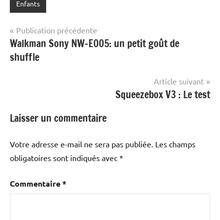
Enfants
Navigation
Publication précédente
Walkman Sony NW-E005: un petit goût de
de
shuffle
l’article
Article suivant
Squeezebox V3 : Le test
Laisser un commentaire
Votre adresse e-mail ne sera pas publiée.
Les champs
obligatoires sont indiqués avec
*
Commentaire
*