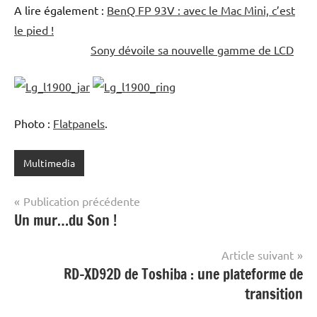
A lire également :
BenQ FP 93V : avec le Mac Mini, c’est
le pied !
Sony dévoile sa nouvelle gamme de LCD
Photo :
Flatpanels
.
Multimedia
Navigation
Publication précédente
Un mur…du Son !
de
l’article
Article suivant
RD-XD92D de Toshiba : une plateforme de
transition