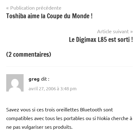
Navigation
Publication précédente
Toshiba aime la Coupe du Monde !
de
l’article
Article suivant
Le Digimax L85 est sorti !
(2 commentaires)
greg
dit :
avril 27, 2006 à 3:48 pm
Savez vous si ces trois oreillettes Bluetooth sont
compatibles avec tous les portables ou si Nokia cherche à
ne pas vulgariser ses produits.