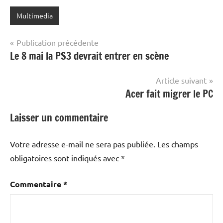
Multimedia
Navigation
Publication précédente
Le 8 mai la PS3 devrait entrer en scène
de
l’article
Article suivant
Acer fait migrer le PC
Laisser un commentaire
Votre adresse e-mail ne sera pas publiée.
Les champs
obligatoires sont indiqués avec
*
Commentaire
*