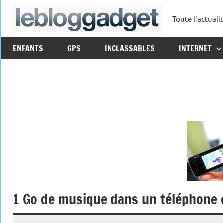
Aller
Toute l'actuali
au
leblo
contenu
ENFANTS
GPS
INCLASSABLES
INTERNET
1 Go de musique dans un téléphone