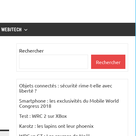
WEB/TECH
Rechercher
Rechercher
Objets connectés : sécurité rime-t-elle avec
liberté ?
Smartphone : les exclusivités du Mobile World
Congress 2018
Test : WRC 2 sur XBox
Karotz : les lapins ont leur phoenix
WRC vs GT : Les courses de Noël