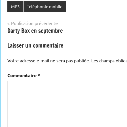
MP3
Téléphonie mobile
Navigation
Publication précédente
Darty Box en septembre
de
l’article
Laisser un commentaire
Votre adresse e-mail ne sera pas publiée.
Les champs obliga
Commentaire
*