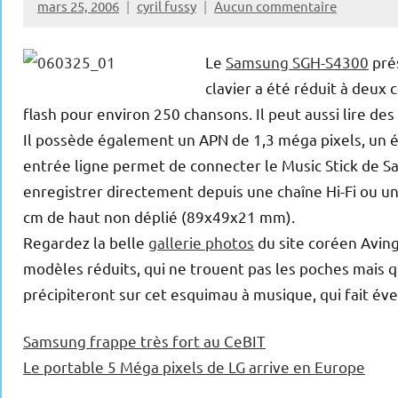
mars 25, 2006
cyril fussy
Aucun commentaire
Le
Samsung SGH-S4300
prés
clavier a été réduit à deu
flash pour environ 250 chansons. Il peut aussi lire des
Il possède également un APN de 1,3 méga pixels, un 
entrée ligne permet de connecter le Music Stick de Sa
enregistrer directement depuis une chaîne Hi-Fi ou un
cm de haut non déplié (89x49x21 mm).
Regardez la belle
gallerie photos
du site coréen Aving
modèles réduits, qui ne trouent pas les poches mais q
précipiteront sur cet esquimau à musique, qui fait é
Samsung frappe très fort au CeBIT
Le portable 5 Méga pixels de LG arrive en Europe