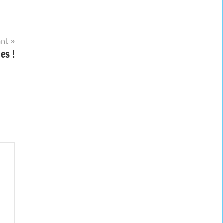
ant
es !