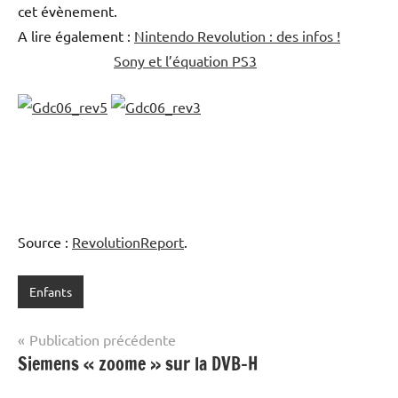
cet évènement.
A lire également :
Nintendo Revolution : des infos !
Sony et l’équation PS3
Source :
RevolutionReport
.
Enfants
Navigation
Publication précédente
Siemens « zoome » sur la DVB-H
de