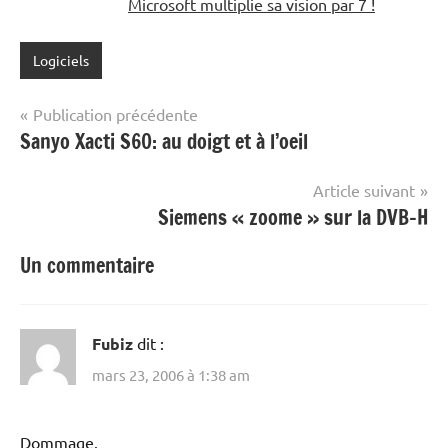
Microsoft multiplie sa vision par 7 !
Logiciels
Navigation
Publication précédente
Sanyo Xacti S60: au doigt et à l’oeil
de
l’article
Article suivant
Siemens « zoome » sur la DVB-H
Un commentaire
Fubiz
dit :
mars 23, 2006 à 1:38 am
Dommage.