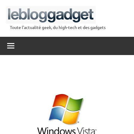
Aller
au
contenu
Toute l'actualité geek, du high-tech et des gadgets
lebloggadget