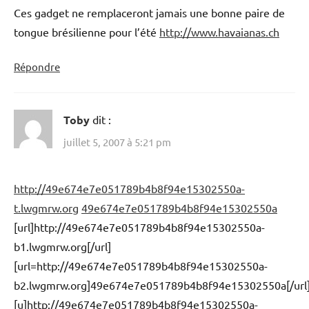
Ces gadget ne remplaceront jamais une bonne paire de
tongue brésilienne pour l’été
http://www.havaianas.ch
Répondre
Toby
dit :
juillet 5, 2007 à 5:21 pm
http://49e674e7e051789b4b8f94e15302550a-
t.lwgmrw.org
49e674e7e051789b4b8f94e15302550a
[url]http://49e674e7e051789b4b8f94e15302550a-
b1.lwgmrw.org[/url]
[url=http://49e674e7e051789b4b8f94e15302550a-
b2.lwgmrw.org]49e674e7e051789b4b8f94e15302550a[/url
[u]http://49e674e7e051789b4b8f94e15302550a-