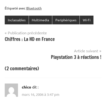
Étiqueté avec
Bluetooth
Inclassables
Multimedia
Periphériques
Wi-Fi
Navigation
Publication précédente
Chiffres : La HD en France
de
l’article
Article suivant
Playstation 3 à réactions !
(2 commentaires)
chico
dit :
mars 16, 2006 à 3:47 pm