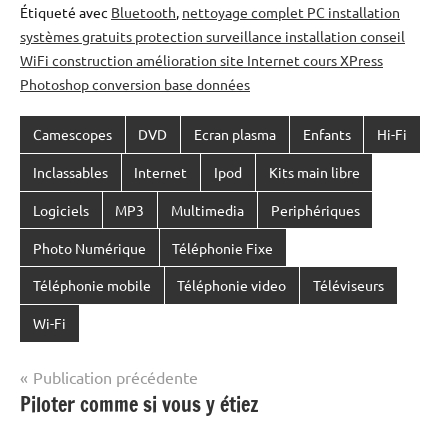
Étiqueté avec
Bluetooth
,
nettoyage complet PC installation
systèmes gratuits protection surveillance installation conseil
WiFi construction amélioration site Internet cours XPress
Photoshop conversion base données
Camescopes
DVD
Ecran plasma
Enfants
Hi-Fi
Inclassables
Internet
Ipod
Kits main libre
Logiciels
MP3
Multimedia
Periphériques
Photo Numérique
Téléphonie Fixe
Téléphonie mobile
Téléphonie video
Téléviseurs
Wi-Fi
Navigation
Publication précédente
Piloter comme si vous y étiez
de
l’article