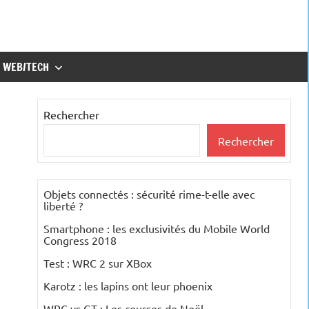
WEB/TECH
Rechercher
Rechercher
Objets connectés : sécurité rime-t-elle avec
liberté ?
Smartphone : les exclusivités du Mobile World
Congress 2018
Test : WRC 2 sur XBox
Karotz : les lapins ont leur phoenix
WRC vs GT : Les courses de Noël