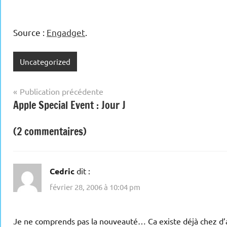
Source :
Engadget
.
Uncategorized
Navigation
Publication précédente
Apple Special Event : Jour J
de
l’article
(2 commentaires)
Cedric
dit :
février 28, 2006 à 10:04 pm
Je ne comprends pas la nouveauté… Ca existe déjà chez d’a