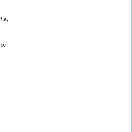
fle,
nçu