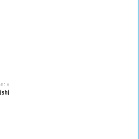
ant
ishi