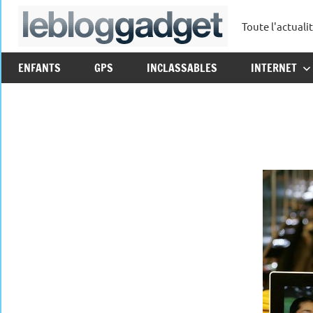
Aller
Toute l'actuali
au
leblo
contenu
ENFANTS
GPS
INCLASSABLES
INTERNET