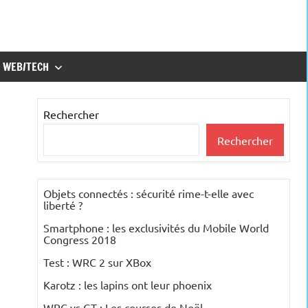
WEB/TECH
Rechercher
Rechercher
Objets connectés : sécurité rime-t-elle avec
liberté ?
Smartphone : les exclusivités du Mobile World
Congress 2018
Test : WRC 2 sur XBox
Karotz : les lapins ont leur phoenix
WRC vs GT : Les courses de Noël