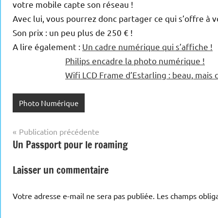
votre mobile capte son réseau !
Avec lui, vous pourrez donc partager ce qui s’offre à v
Son prix : un peu plus de 250 € !
A lire également :
Un cadre numérique qui s’affiche !
Philips encadre la photo numérique !
Wifi LCD Frame d’Estarling : beau, mais c
Photo Numérique
Navigation
Publication précédente
Un Passport pour le roaming
de
l’article
Laisser un commentaire
Votre adresse e-mail ne sera pas publiée.
Les champs obliga