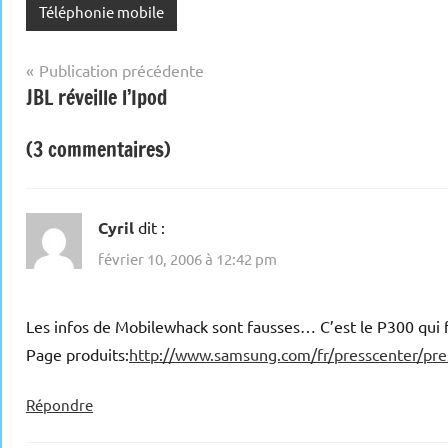
Téléphonie mobile
Navigation
Publication précédente
JBL réveille l’Ipod
de
l’article
(3 commentaires)
Cyril
dit :
février 10, 2006 à 12:42 pm
Les infos de Mobilewhack sont fausses… C’est le P300 qui 
Page produits:
http://www.samsung.com/fr/presscenter/p
Répondre