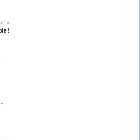
ant
le !
0…