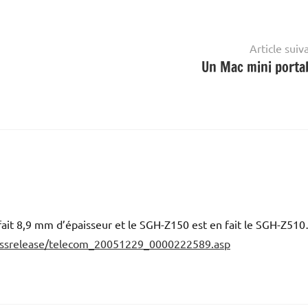
Article suiv
Un Mac mini portab
fait 8,9 mm d’épaisseur et le SGH-Z150 est en fait le SGH-Z51
ressrelease/telecom_20051229_0000222589.asp