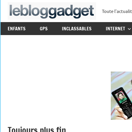
Aller
Toute l'actuali
au
leblo
contenu
ENFANTS
GPS
INCLASSABLES
INTERNET
Toujours plus fin…