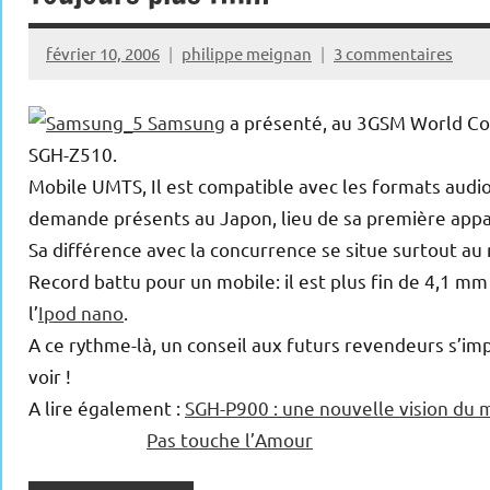
février 10, 2006
philippe meignan
3 commentaires
Samsung
a présenté, au 3GSM World Con
SGH-Z510.
Mobile UMTS, Il est compatible avec les formats audio
demande présents au Japon, lieu de sa première appar
Sa différence avec la concurrence se situe surtout au 
Record battu pour un mobile: il est plus fin de 4,1 m
l’
Ipod nano
.
A ce rythme-là, un conseil aux futurs revendeurs s’impo
voir !
A lire également :
SGH-P900 : une nouvelle vision du m
Pas touche l’Amour