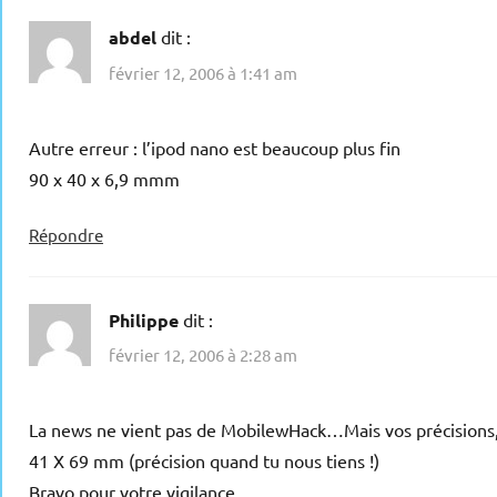
abdel
dit :
février 12, 2006 à 1:41 am
Autre erreur : l’ipod nano est beaucoup plus fin
90 x 40 x 6,9 mmm
Répondre
Philippe
dit :
février 12, 2006 à 2:28 am
La news ne vient pas de MobilewHack…Mais vos précisions, 
41 X 69 mm (précision quand tu nous tiens !)
Bravo pour votre vigilance.