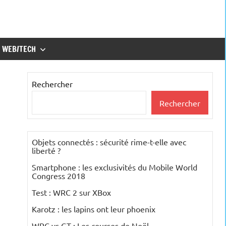
WEB/TECH
Rechercher
Rechercher
Objets connectés : sécurité rime-t-elle avec
liberté ?
Smartphone : les exclusivités du Mobile World
Congress 2018
Test : WRC 2 sur XBox
Karotz : les lapins ont leur phoenix
WRC vs GT : Les courses de Noël