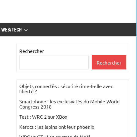
WEB/TECH
Rechercher
Rechercher
Objets connectés : sécurité rime-t-elle avec
liberté ?
Smartphone : les exclusivités du Mobile World
Congress 2018
Test : WRC 2 sur XBox
Karotz : les lapins ont leur phoenix
WRC vs GT : Les courses de Noël