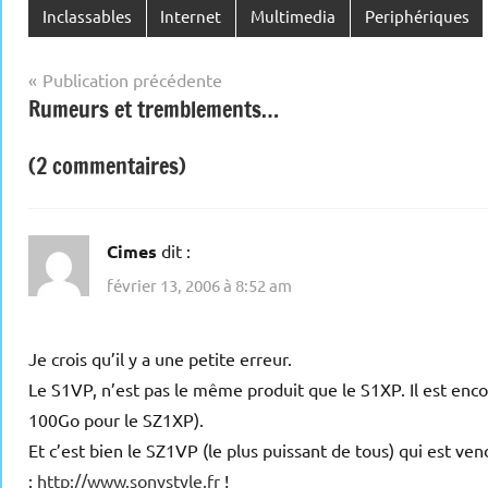
Inclassables
Internet
Multimedia
Periphériques
Navigation
Publication précédente
Rumeurs et tremblements…
de
l’article
(2 commentaires)
Cimes
dit :
février 13, 2006 à 8:52 am
Je crois qu’il y a une petite erreur.
Le S1VP, n’est pas le même produit que le S1XP. Il est en
100Go pour le SZ1XP).
Et c’est bien le SZ1VP (le plus puissant de tous) qui est v
:
http://www.sonystyle.fr
!