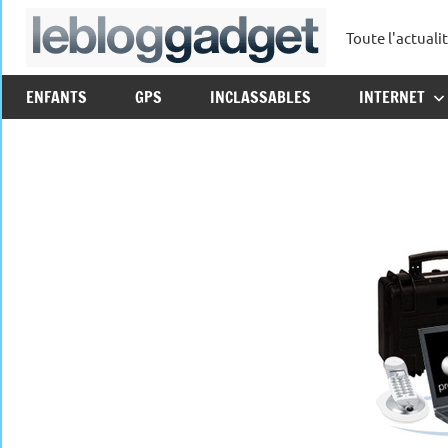
Aller
Toute l'actuali
au
leblo
contenu
ENFANTS
GPS
INCLASSABLES
INTERNET