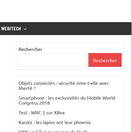
WEB/TECH
Rechercher
Rechercher
Objets connectés : sécurité rime-t-elle avec
liberté ?
Smartphone : les exclusivités du Mobile World
Congress 2018
Test : WRC 2 sur XBox
Karotz : les lapins ont leur phoenix
WRC vs GT : Les courses de Noël