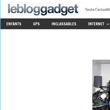
Aller
Toute l'actuali
au
leblo
contenu
ENFANTS
GPS
INCLASSABLES
INTERNET