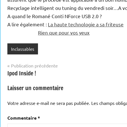
Recyclage intelligent ou tuning du vendredi soir…A vo
A quand le Romané Conti NForce USB 2.0 ?
A lire également :
La haute technologie a sa friteuse
Rien que pour vos yeux
Inclassables
Navigation
Publication précédente
Ipod Inside !
de
l’article
Laisser un commentaire
Votre adresse e-mail ne sera pas publiée.
Les champs obliga
Commentaire
*