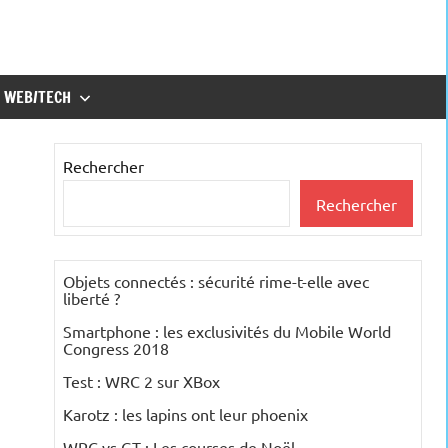
WEB/TECH
Rechercher
Rechercher
Objets connectés : sécurité rime-t-elle avec
liberté ?
Smartphone : les exclusivités du Mobile World
Congress 2018
Test : WRC 2 sur XBox
Karotz : les lapins ont leur phoenix
WRC vs GT : Les courses de Noël