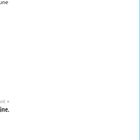
 une
ant
ine.