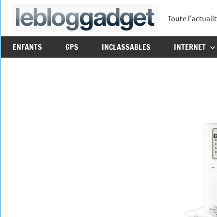
Aller
Toute l'actuali
au
leblo
contenu
ENFANTS
GPS
INCLASSABLES
INTERNET