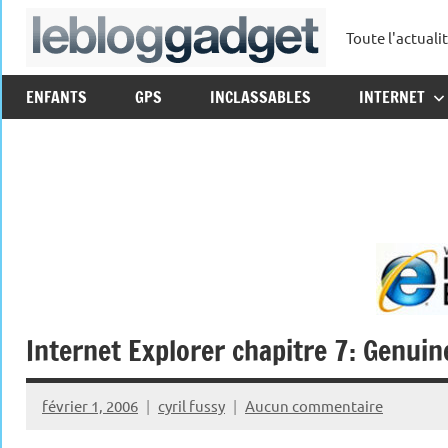
Aller
Toute l'actuali
au
leblo
contenu
ENFANTS
GPS
INCLASSABLES
INTERNET
Internet Explorer chapitre 7: Genuin
février 1, 2006
cyril fussy
Aucun commentaire