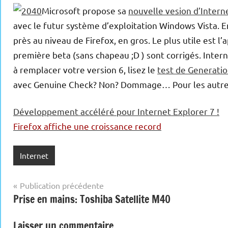
Microsoft propose sa
nouvelle vesion d’Intern
avec le futur système d’exploitation Windows Vista. E
près au niveau de Firefox, en gros. Le plus utile est l’
première beta (sans chapeau ;D ) sont corrigés. Inter
à remplacer votre version 6, lisez le
test de Generati
avec Genuine Check? Non? Dommage… Pour les autres
Développement accéléré pour Internet Explorer 7 !
Firefox affiche une croissance record
Internet
Navigation
Publication précédente
Prise en mains: Toshiba Satellite M40
de
l’article
Laisser un commentaire