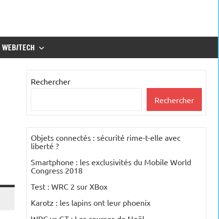
WEB/TECH
Rechercher
Rechercher
Objets connectés : sécurité rime-t-elle avec
liberté ?
Smartphone : les exclusivités du Mobile World
Congress 2018
Test : WRC 2 sur XBox
Karotz : les lapins ont leur phoenix
WRC vs GT : Les courses de Noël