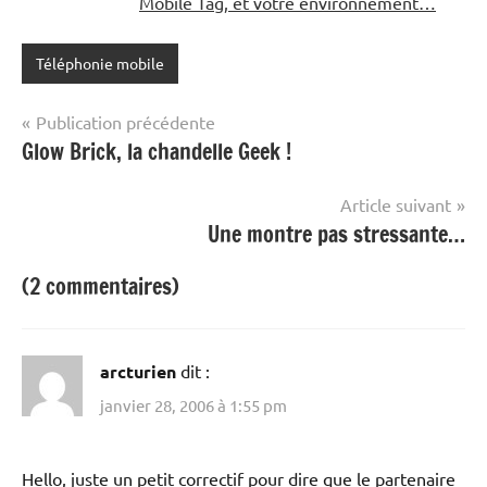
Mobile Tag, et votre environnement…
Téléphonie mobile
Navigation
Publication précédente
Glow Brick, la chandelle Geek !
de
l’article
Article suivant
Une montre pas stressante…
(2 commentaires)
arcturien
dit :
janvier 28, 2006 à 1:55 pm
Hello, juste un petit correctif pour dire que le partenaire