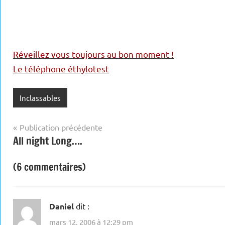
Réveillez vous toujours au bon moment !
Le téléphone éthylotest
Inclassables
Navigation
Publication précédente
All night Long….
de
l’article
(6 commentaires)
Daniel
dit :
mars 12, 2006 à 12:29 pm