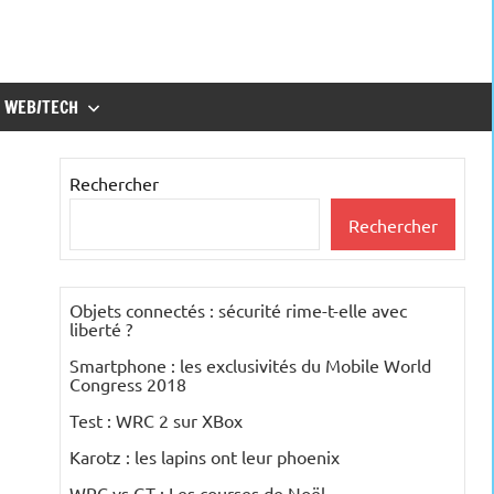
WEB/TECH
Rechercher
Rechercher
Objets connectés : sécurité rime-t-elle avec
liberté ?
Smartphone : les exclusivités du Mobile World
Congress 2018
Test : WRC 2 sur XBox
Karotz : les lapins ont leur phoenix
WRC vs GT : Les courses de Noël