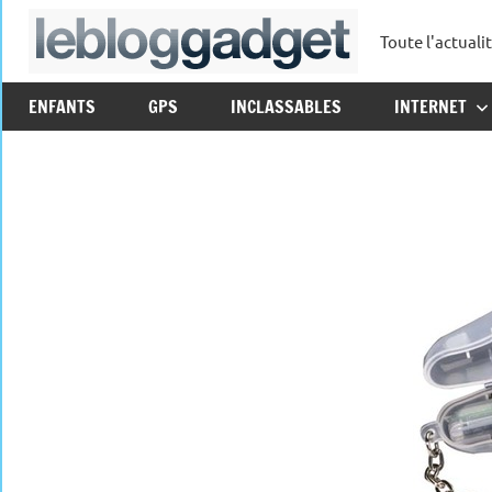
Aller
Toute l'actuali
au
leblo
contenu
ENFANTS
GPS
INCLASSABLES
INTERNET