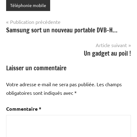
Téléphonie mobile
Navigation
Publication précédente
Samsung sort un nouveau portable DVB-H…
de
l’article
Article suivant
Un gadget au poil !
Laisser un commentaire
Votre adresse e-mail ne sera pas publiée.
Les champs
obligatoires sont indiqués avec
*
Commentaire
*