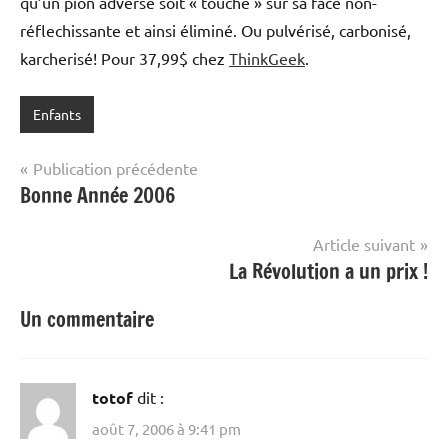
qu’un pion adverse soit « touché » sur sa face non-
réflechissante et ainsi éliminé. Ou pulvérisé, carbonisé,
karcherisé! Pour 37,99$ chez
ThinkGeek
.
Enfants
Navigation
Publication précédente
Bonne Année 2006
de
l’article
Article suivant
La Révolution a un prix !
Un commentaire
totof
dit :
août 7, 2006 à 9:41 pm