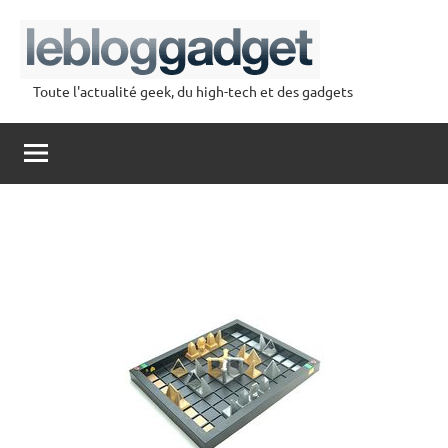
Aller
au
contenu
Toute l'actualité geek, du high-tech et des gadgets
lebloggadget