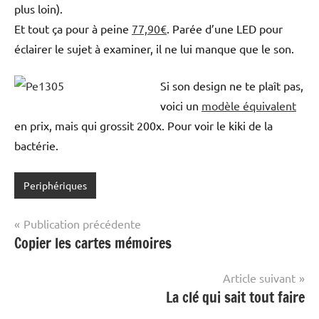
plus loin).
Et tout ça pour à peine
77,90€
. Parée d’une LED pour
éclairer le sujet à examiner, il ne lui manque que le son.
Si son design ne te plaît pas,
voici un
modèle équivalent
en prix, mais qui grossit 200x. Pour voir le kiki de la
bactérie.
Periphériques
Navigation
Publication précédente
Copier les cartes mémoires
de
l’article
Article suivant
La clé qui sait tout faire