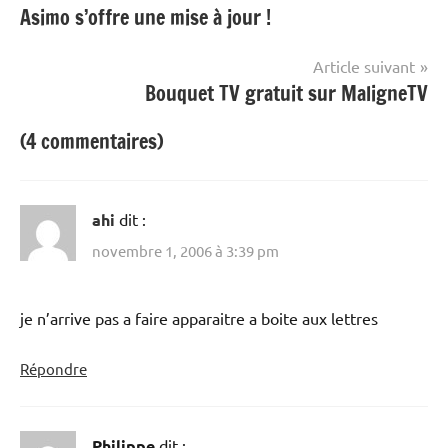
Asimo s’offre une mise à jour !
de
l’article
Article suivant
Bouquet TV gratuit sur MaligneTV
(4 commentaires)
ahi
dit :
novembre 1, 2006 à 3:39 pm
je n’arrive pas a faire apparaitre a boite aux lettres
Répondre
Philippe
dit :