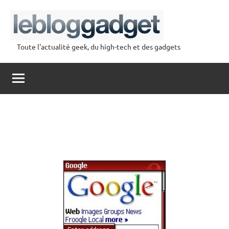
Aller
au
contenu
Toute l'actualité geek, du high-tech et des gadgets
lebloggadget