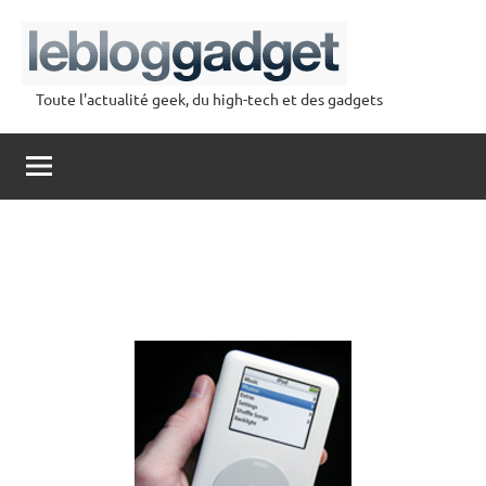
Aller
au
contenu
Toute l'actualité geek, du high-tech et des gadgets
lebloggadget