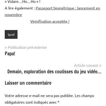
« Volare…Ho…Ho » !
A lire également :
Passeport biométrique : lancement en
novembre
Veinification acceptée !
Ipod
Navigation
Publication précédente
Papa!
de
l’article
Article suivant
Demain, exploration des coulisses du jeu vidéo…
Laisser un commentaire
Votre adresse e-mail ne sera pas publiée.
Les champs
obligatoires sont indiqués avec
*