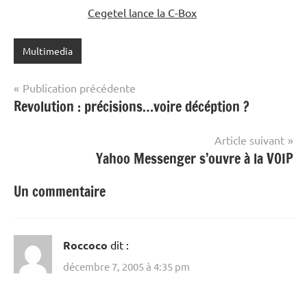
Cegetel lance la C-Box
Multimedia
Navigation
Publication précédente
Revolution : précisions…voire décéption ?
de
l’article
Article suivant
Yahoo Messenger s’ouvre à la VOIP
Un commentaire
Roccoco
dit :
décembre 7, 2005 à 4:35 pm