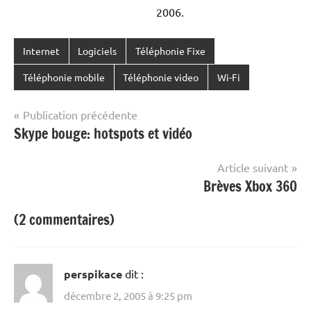
2006.
Internet
Logiciels
Téléphonie Fixe
Téléphonie mobile
Téléphonie video
Wi-Fi
Navigation
Publication précédente
Skype bouge: hotspots et vidéo
de
l’article
Article suivant
Brèves Xbox 360
(2 commentaires)
perspikace
dit :
décembre 2, 2005 à 9:25 pm