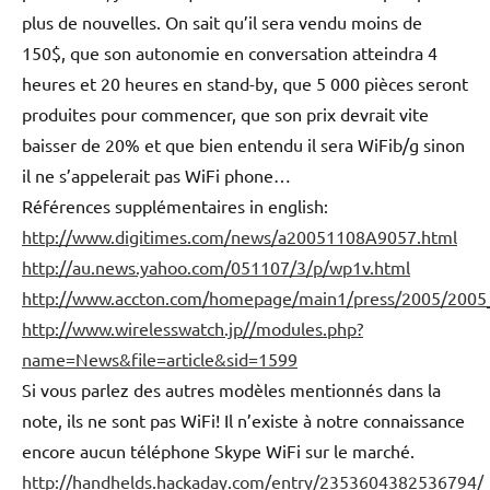
plus de nouvelles. On sait qu’il sera vendu moins de
150$, que son autonomie en conversation atteindra 4
heures et 20 heures en stand-by, que 5 000 pièces seront
produites pour commencer, que son prix devrait vite
baisser de 20% et que bien entendu il sera WiFib/g sinon
il ne s’appelerait pas WiFi phone…
Références supplémentaires in english:
http://www.digitimes.com/news/a20051108A9057.html
http://au.news.yahoo.com/051107/3/p/wp1v.html
http://www.accton.com/homepage/main1/press/2005/2005
http://www.wirelesswatch.jp//modules.php?
name=News&file=article&sid=1599
Si vous parlez des autres modèles mentionnés dans la
note, ils ne sont pas WiFi! Il n’existe à notre connaissance
encore aucun téléphone Skype WiFi sur le marché.
http://handhelds.hackaday.com/entry/2353604382536794/