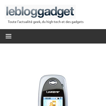
Aller
au
contenu
Toute l'actualité geek, du high-tech et des gadgets
lebloggadget