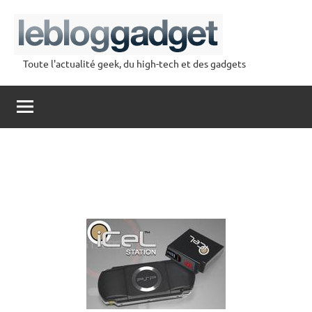
Aller
au
contenu
Toute l'actualité geek, du high-tech et des gadgets
lebloggadget