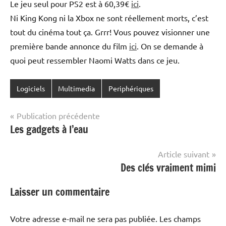
Le jeu seul pour PS2 est à 60,39€
ici
.
Ni King Kong ni la Xbox ne sont réellement morts, c’est
tout du cinéma tout ça. Grrr! Vous pouvez visionner une
première bande annonce du film
ici
. On se demande à
quoi peut ressembler Naomi Watts dans ce jeu.
Logiciels
Multimedia
Periphériques
Navigation
Publication précédente
Les gadgets à l’eau
de
l’article
Article suivant
Des clés vraiment mimi
Laisser un commentaire
Votre adresse e-mail ne sera pas publiée.
Les champs