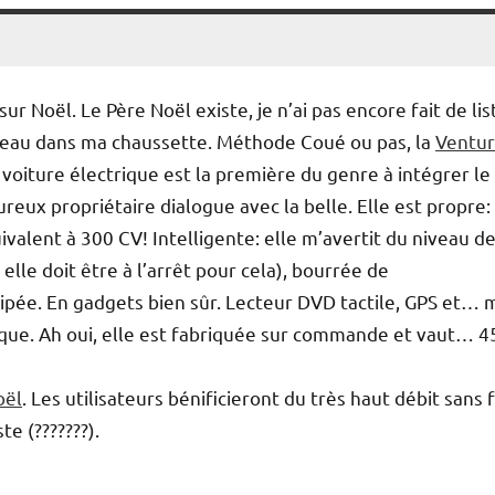
 sur Noël. Le Père Noël existe, je n’ai pas encore fait de lis
cadeau dans ma chaussette. Méthode Coué ou pas, la
Ventur
oiture électrique est la première du genre à intégrer le
reux propriétaire dialogue avec la belle. Elle est propre:
valent à 300 CV! Intelligente: elle m’avertit du niveau d
elle doit être à l’arrêt pour cela), bourrée de
uipée. En gadgets bien sûr. Lecteur DVD tactile, GPS et… m
asque. Ah oui, elle est fabriquée sur commande et vaut… 4
oël
. Les utilisateurs bénificieront du très haut débit sans f
e (???????).