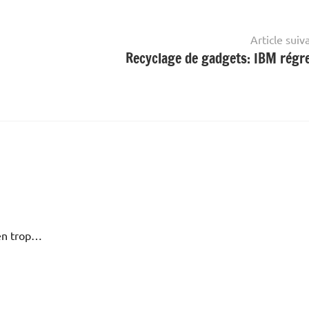
Article suiv
Recyclage de gadgets: IBM régr
 en trop…