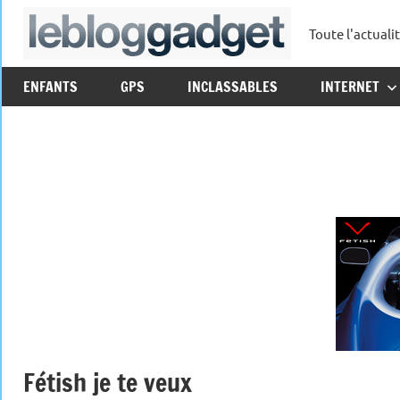
Aller
Toute l'actuali
au
leblo
contenu
ENFANTS
GPS
INCLASSABLES
INTERNET
Fétish je te veux