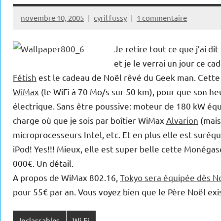
novembre 10, 2005
cyril fussy
1 commentaire
Je retire tout ce que j’ai dit
et je le verrai un jour ce 
Fétish
est le cadeau de Noël rêvé du Geek man. Cette v
WiMax
(le WiFi à 70 Mo/s sur 50 km), pour que son heu
électrique. Sans être poussive: moteur de 180 kW équi
charge où que je sois par boîtier WiMax
Alvarion
(mais 
microprocesseurs Intel, etc. Et en plus elle est suréq
iPod! Yes!!! Mieux, elle est super belle cette Monég
000€. Un détail.
A propos de WiMax 802.16,
Tokyo sera équipée dès N
pour 55€ par an. Vous voyez bien que le Père Noël exist
Inclassables
Wi-Fi