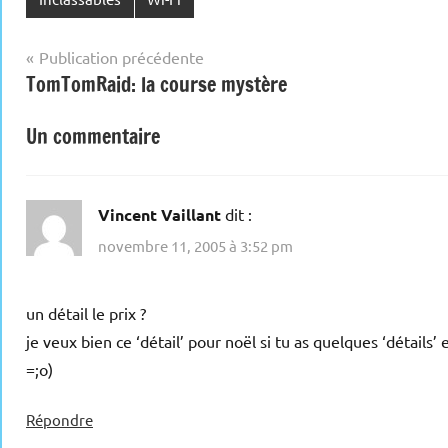
Navigation
Publication précédente
TomTomRaid: la course mystère
de
l’article
Un commentaire
Vincent Vaillant
dit :
novembre 11, 2005 à 3:52 pm
un détail le prix ?
je veux bien ce ‘détail’ pour noël si tu as quelques ‘détails’
=;o)
Répondre