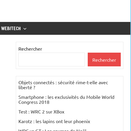
WEB/TECH
Rechercher
Rechercher
Objets connectés : sécurité rime-t-elle avec
liberté ?
Smartphone : les exclusivités du Mobile World
Congress 2018
Test : WRC 2 sur XBox
Karotz : les lapins ont leur phoenix
WRC vs GT : Les courses de Noël