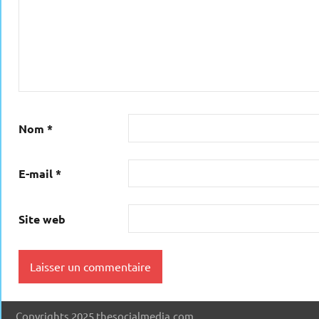
Nom
*
E-mail
*
Site web
Copyrights 2025 thesocialmedia.com