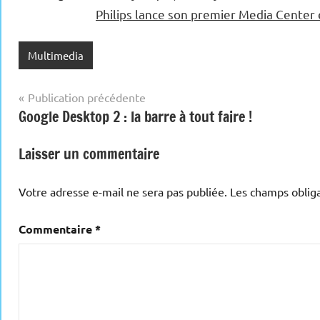
Philips lance son premier Media Cente
Multimedia
Navigation
Publication précédente
Google Desktop 2 : la barre à tout faire !
de
l’article
Laisser un commentaire
Votre adresse e-mail ne sera pas publiée.
Les champs obliga
Commentaire
*