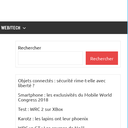
WEB/TECH
Rechercher
Rechercher
Objets connectés : sécurité rime-t-elle avec
liberté ?
Smartphone : les exclusivités du Mobile World
Congress 2018
Test : WRC 2 sur XBox
Karotz : les lapins ont leur phoenix
WRC vs GT : Les courses de Noël