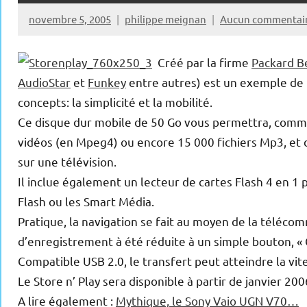
novembre 5, 2005
philippe meignan
Aucun commentai
Créé par la firme
Packard Be
AudioStar
et
Funkey
entre autres) est un exemple de l
concepts: la simplicité et la mobilité.
Ce disque dur mobile de 50 Go vous permettra, comme 
vidéos (en Mpeg4) ou encore 15 000 fichiers Mp3, et d
sur une télévision.
Il inclue également un lecteur de cartes Flash 4 en 1 
Flash ou les Smart Média.
Pratique, la navigation se fait au moyen de la téléco
d’enregistrement à été réduite à un simple bouton, « Co
Compatible USB 2.0, le transfert peut atteindre la vi
Le Store n’ Play sera disponible à partir de janvier 200
A lire également :
Mythique, le Sony Vaio UGN V70…