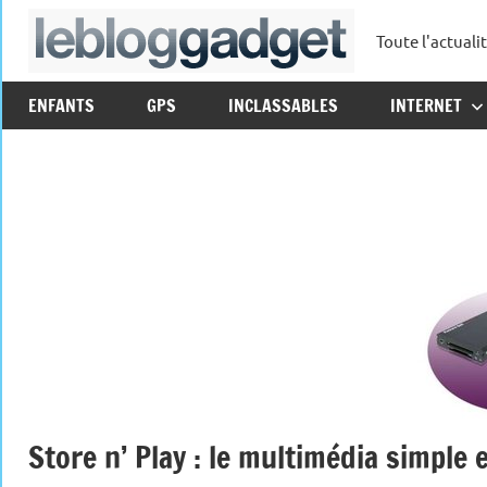
Aller
Toute l'actuali
au
leblo
contenu
ENFANTS
GPS
INCLASSABLES
INTERNET
Store n’ Play : le multimédia simple e