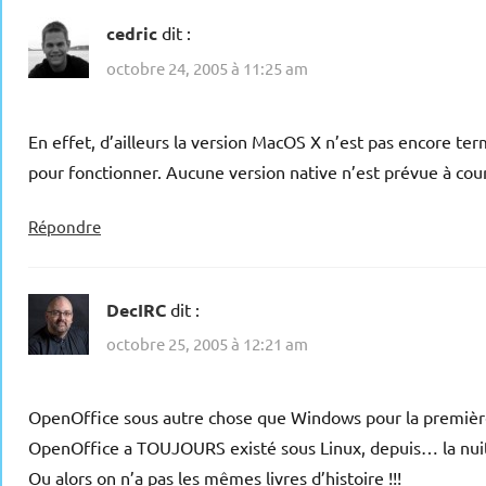
cedric
dit :
octobre 24, 2005 à 11:25 am
En effet, d’ailleurs la version MacOS X n’est pas encore te
pour fonctionner. Aucune version native n’est prévue à cour
Répondre
DecIRC
dit :
octobre 25, 2005 à 12:21 am
OpenOffice sous autre chose que Windows pour la première f
OpenOffice a TOUJOURS existé sous Linux, depuis… la nu
Ou alors on n’a pas les mêmes livres d’histoire !!!