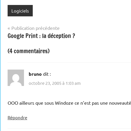
Logiciels
Navigation
Publication précédente
Google Print : la déception ?
de
l’article
(4 commentaires)
bruno
dit :
octobre 23, 2005 à 1:03 am
OOO ailleurs que sous Windoze ce n’est pas une nouveauté
Répondre