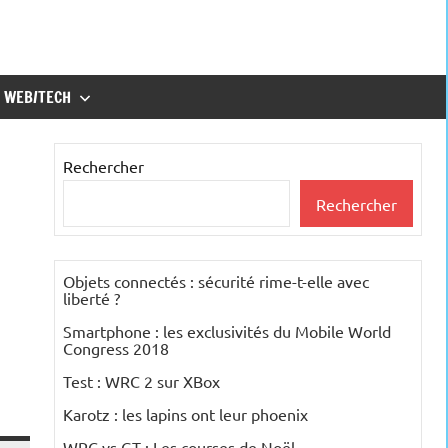
WEB/TECH
Rechercher
Rechercher
Objets connectés : sécurité rime-t-elle avec
liberté ?
Smartphone : les exclusivités du Mobile World
Congress 2018
Test : WRC 2 sur XBox
Karotz : les lapins ont leur phoenix
WRC vs GT : Les courses de Noël