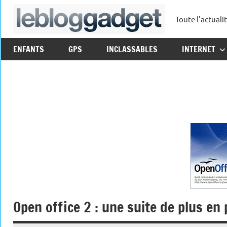
Aller
Toute l'actuali
au
leblo
contenu
ENFANTS
GPS
INCLASSABLES
INTERNET
Open office 2 : une suite de plus en 