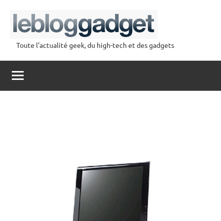
Aller
au
contenu
Toute l'actualité geek, du high-tech et des gadgets
lebloggadget