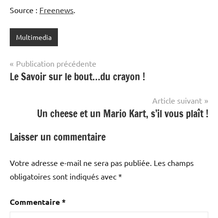
Source :
Freenews
.
Multimedia
Navigation
Publication précédente
Le Savoir sur le bout…du crayon !
de
l’article
Article suivant
Un cheese et un Mario Kart, s’il vous plaît !
Laisser un commentaire
Votre adresse e-mail ne sera pas publiée.
Les champs
obligatoires sont indiqués avec
*
Commentaire
*