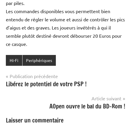
par piles.
Les commandes disponibles vous permettent bien
entendu de régler le volume et aussi de contrôler les pics
d’aigus et des graves. Les joueurs invétérés à qui il
semble plutôt destiné devront débourser 20 Euros pour
ce casque.
Hi-Fi
Periphériques
Navigation
Publication précédente
Libérez le potentiel de votre PSP !
de
l’article
Article suivant
AOpen ouvre le bal du BD-Rom !
Laisser un commentaire