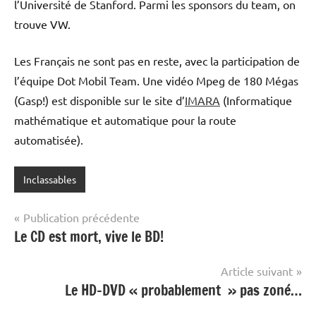
l’Université de Stanford. Parmi les sponsors du team, on
trouve VW.
Les Français ne sont pas en reste, avec la participation de
l’équipe Dot Mobil Team. Une vidéo Mpeg de 180 Mégas
(Gasp!) est disponible sur le site d’
IMARA
(Informatique
mathématique et automatique pour la route
automatisée).
Inclassables
Navigation
Publication précédente
Le CD est mort, vive le BD!
de
l’article
Article suivant
Le HD-DVD « probablement » pas zoné…