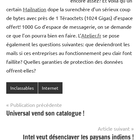
encore assez? Et voilà qu’un
certain
Mailnation
dope la surenchère d’un sérieux coup
de bytes avec près de 1 Téraoctets (1024 Gigas) d’espace
offert! 1000 Go d’espace de messagerie, on se demande
ce que l’on pourra bien en faire. L’
Atelier.fr
se pose
également les questions suivantes: que deviendront les
mails si ces entreprises au fonctionnement peu clair font
faillite? Quelles garanties de protection des données
offrent-elles?
Inclassables
Internet
Navigation
Publication précédente
Universal vend son catalogue !
de
l’article
Article suivant
Intel veut désenclaver les paysans indiens !