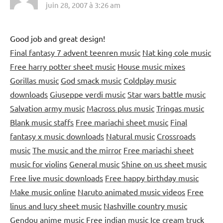
juin 28, 2007 à 3:26 am
Good job and great design!
Final fantasy 7 advent teenren music
Nat king cole music
Free harry potter sheet music
House music mixes
Gorillas music
God smack music
Coldplay music
downloads
Giuseppe verdi music
Star wars battle music
Salvation army music
Macross plus music
Tringas music
Blank music staffs
Free mariachi sheet music
Final
fantasy x music downloads
Natural music
Crossroads
music
The music and the mirror
Free mariachi sheet
music for violins
General music
Shine on us sheet music
Free live music downloads
Free happy birthday music
Make music online
Naruto animated music videos
Free
linus and lucy sheet music
Nashville country music
Gendou anime music
Free indian music
Ice cream truck