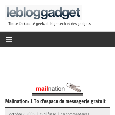
Aller
au
contenu
Toute l'actualité geek, du high-tech et des gadgets
lebloggadget
Mailnation: 1 To d’espace de messagerie gratuit
octobre 7, 2005
cyril fussy
14 commentaires