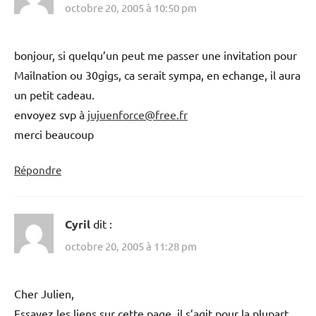
octobre 20, 2005 à 10:50 pm
bonjour, si quelqu’un peut me passer une invitation pour
Mailnation ou 30gigs, ca serait sympa, en echange, il aura
un petit cadeau.
envoyez svp à
jujuenforce@free.fr
merci beaucoup
Répondre
Cyril
dit :
octobre 20, 2005 à 11:28 pm
Cher Julien,
Essayez les liens sur cette page, il s’agit pour la plupart