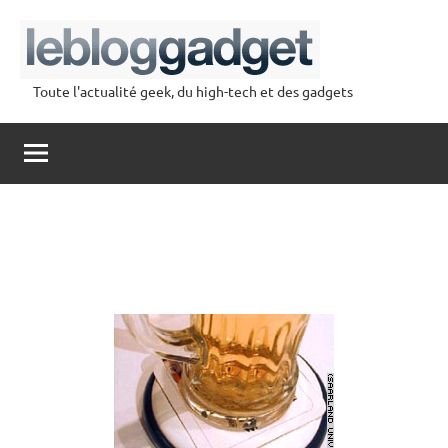
Aller
au
contenu
Toute l'actualité geek, du high-tech et des gadgets
lebloggadget