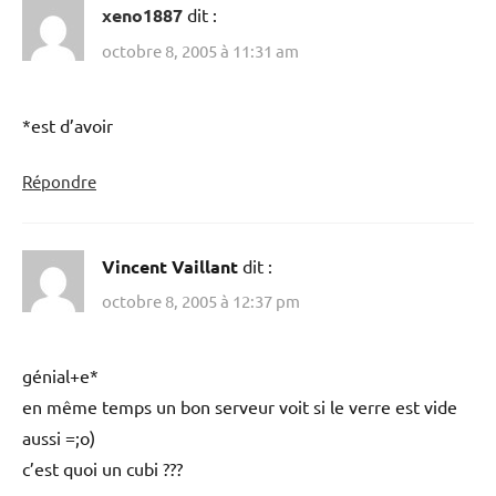
xeno1887
dit :
octobre 8, 2005 à 11:31 am
*est d’avoir
Répondre
Vincent Vaillant
dit :
octobre 8, 2005 à 12:37 pm
génial+e*
en même temps un bon serveur voit si le verre est vide
aussi =;o)
c’est quoi un cubi ???