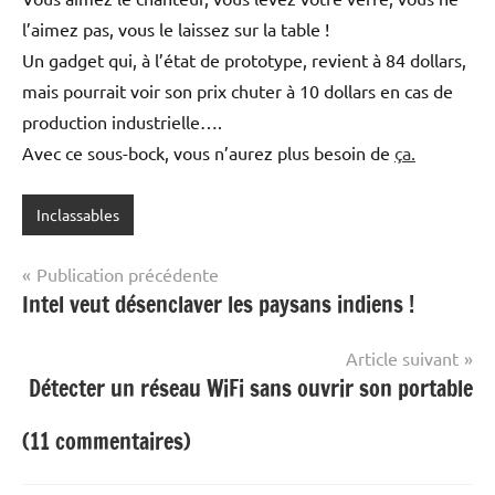
l’aimez pas, vous le laissez sur la table !
Un gadget qui, à l’état de prototype, revient à 84 dollars,
mais pourrait voir son prix chuter à 10 dollars en cas de
production industrielle….
Avec ce sous-bock, vous n’aurez plus besoin de
ça.
Inclassables
Navigation
Publication précédente
Intel veut désenclaver les paysans indiens !
de
l’article
Article suivant
Détecter un réseau WiFi sans ouvrir son portable
(11 commentaires)