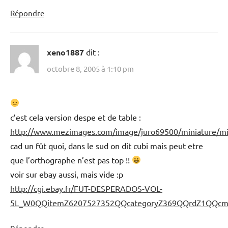
Répondre
xeno1887
dit :
octobre 8, 2005 à 1:10 pm
c’est cela version despe et de table :
http://www.mezimages.com/image/juro69500/miniature/mi
cad un fût quoi, dans le sud on dit cubi mais peut etre
que l’orthographe n’est pas top !!
voir sur ebay aussi, mais vide :p
http://cgi.ebay.fr/FUT-DESPERADOS-VOL-
5L_W0QQitemZ6207527352QQcategoryZ369QQrdZ1QQcm