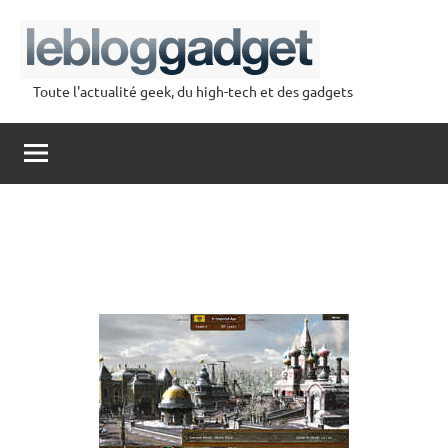
Aller
au
contenu
Toute l'actualité geek, du high-tech et des gadgets
lebloggadget