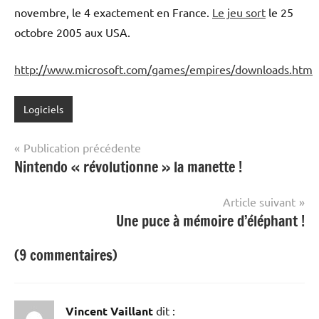
novembre, le 4 exactement en France.
Le jeu sort
le 25
octobre 2005 aux USA.
http://www.microsoft.com/games/empires/downloads.htm
Logiciels
Navigation
Publication précédente
Nintendo « révolutionne » la manette !
de
l’article
Article suivant
Une puce à mémoire d’éléphant !
(9 commentaires)
Vincent Vaillant
dit :