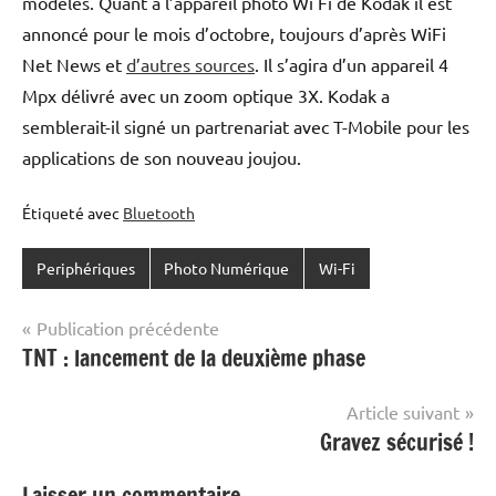
modèles. Quant à l’appareil photo Wi Fi de Kodak il est
annoncé pour le mois d’octobre, toujours d’après WiFi
Net News et
d’autres sources
. Il s’agira d’un appareil 4
Mpx délivré avec un zoom optique 3X. Kodak a
semblerait-il signé un partrenariat avec T-Mobile pour les
applications de son nouveau joujou.
Étiqueté avec
Bluetooth
Periphériques
Photo Numérique
Wi-Fi
Navigation
Publication précédente
TNT : lancement de la deuxième phase
de
l’article
Article suivant
Gravez sécurisé !
Laisser un commentaire