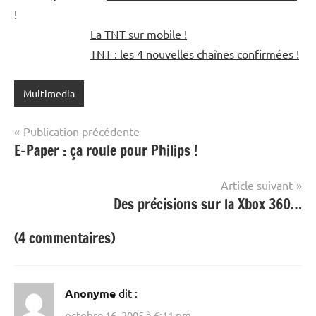
!
La TNT sur mobile !
TNT : les 4 nouvelles chaînes confirmées !
Multimedia
Navigation
Publication précédente
E-Paper : ça roule pour Philips !
de
l’article
Article suivant
Des précisions sur la Xbox 360…
(4 commentaires)
Anonyme
dit :
octobre 16, 2005 à 6:11 pm