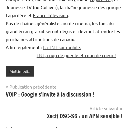
Jeunesse TV (ou Gulliver), la chaîne jeunesse des groupe
Lagardère et
France Télévision
.
Pas de chaînes généralistes ou de cinéma, les fans du
grand écran gratuit seront déçus et devront attendre les
prochaines attributions de canaux.
A lire également :
La TNT sur mobile.
TNT, coup de gueule et coup de coeur !
Multimedia
Navigation
Publication précédente
VOIP : Google s’invite à la discussion !
de
l’article
Article suivant
Xacti DSC-S6 : un APN sensible !