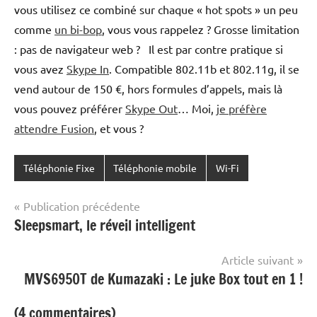
vous utilisez ce combiné sur chaque « hot spots » un peu
comme
un bi-bop
, vous vous rappelez ? Grosse limitation
: pas de navigateur web ? Il est par contre pratique si
vous avez
Skype In
. Compatible 802.11b et 802.11g, il se
vend autour de 150 €, hors formules d’appels, mais là
vous pouvez préférer
Skype Out
… Moi,
je préfère
attendre Fusion
, et vous ?
Téléphonie Fixe
Téléphonie mobile
Wi-Fi
Navigation
Publication précédente
Sleepsmart, le réveil intelligent
de
l’article
Article suivant
MVS6950T de Kumazaki : Le juke Box tout en 1 !
(4 commentaires)