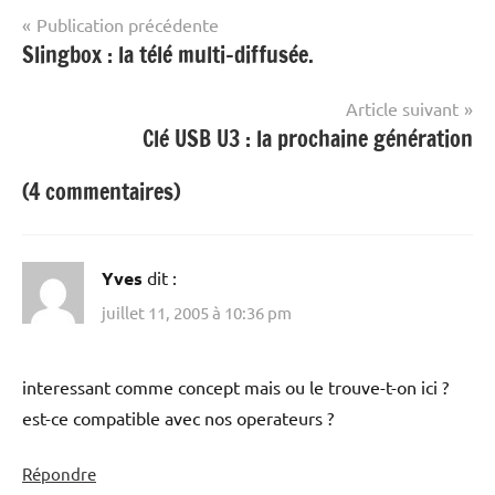
Navigation
Publication précédente
Slingbox : la télé multi-diffusée.
de
l’article
Article suivant
Clé USB U3 : la prochaine génération
(4 commentaires)
Yves
dit :
juillet 11, 2005 à 10:36 pm
interessant comme concept mais ou le trouve-t-on ici ?
est-ce compatible avec nos operateurs ?
Répondre