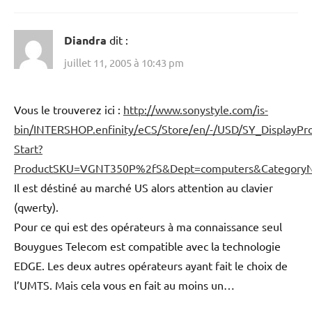
Diandra
dit :
juillet 11, 2005 à 10:43 pm
Vous le trouverez ici :
http://www.sonystyle.com/is-
bin/INTERSHOP.enfinity/eCS/Store/en/-/USD/SY_DisplayPro
Start?
ProductSKU=VGNT350P%2fS&Dept=computers&CategoryN
Il est déstiné au marché US alors attention au clavier
(qwerty).
Pour ce qui est des opérateurs à ma connaissance seul
Bouygues Telecom est compatible avec la technologie
EDGE. Les deux autres opérateurs ayant fait le choix de
l’UMTS. Mais cela vous en fait au moins un…