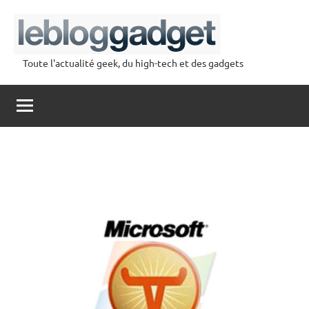
Aller
au
contenu
Toute l'actualité geek, du high-tech et des gadgets
lebloggadget