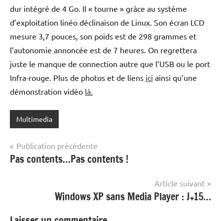
dur intégré de 4 Go. Il « tourne » grâce au système
d’exploitation linéo déclinaison de Linux. Son écran LCD
mesure 3,7 pouces, son poids est de 298 grammes et
l’autonomie annoncée est de 7 heures. On regrettera
juste le manque de connection autre que l’USB ou le port
Infra-rouge. Plus de photos et de liens
ici
ainsi qu’une
démonstration vidéo
là.
Multimedia
Navigation
Publication précédente
Pas contents…Pas contents !
de
l’article
Article suivant
Windows XP sans Media Player : J+15…
Laisser un commentaire