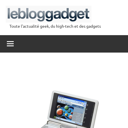
Aller
au
contenu
Toute l'actualité geek, du high-tech et des gadgets
lebloggadget