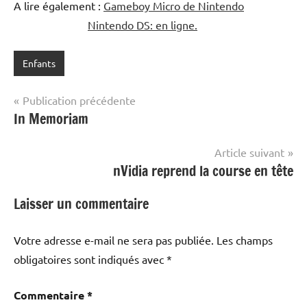
A lire également :
Gameboy Micro de Nintendo
Nintendo DS: en ligne.
Enfants
Navigation
Publication précédente
In Memoriam
de
l’article
Article suivant
nVidia reprend la course en tête
Laisser un commentaire
Votre adresse e-mail ne sera pas publiée.
Les champs
obligatoires sont indiqués avec
*
Commentaire
*