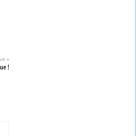
ant
ue !