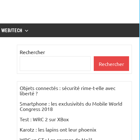
WEB/TECH
Rechercher
Rechercher
Objets connectés : sécurité rime-t-elle avec
liberté ?
Smartphone : les exclusivités du Mobile World
Congress 2018
Test : WRC 2 sur XBox
Karotz : les lapins ont leur phoenix
WRC vs GT : Les courses de Noël