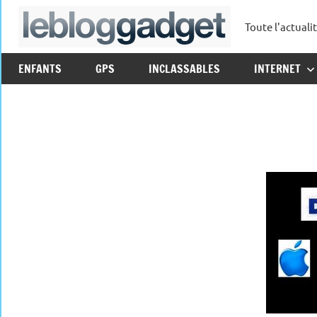
Aller
Toute l'actuali
au
leblo
contenu
ENFANTS
GPS
INCLASSABLES
INTERNET