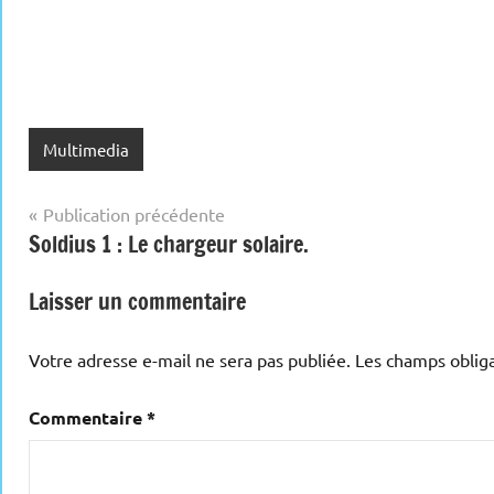
Multimedia
Navigation
Publication précédente
Soldius 1 : Le chargeur solaire.
de
l’article
Laisser un commentaire
Votre adresse e-mail ne sera pas publiée.
Les champs obliga
Commentaire
*