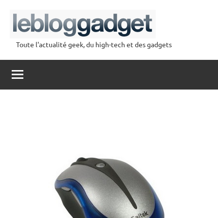
Aller
au
contenu
Toute l'actualité geek, du high-tech et des gadgets
lebloggadget