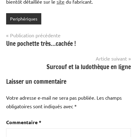
bientôt détaillée sur le
site
du fabricant.
Periphériques
Navigation
Publication précédente
Une pochette très…cachée !
de
l’article
Article suivant
Surcouf et la ludothèque en ligne
Laisser un commentaire
Votre adresse e-mail ne sera pas publiée.
Les champs
obligatoires sont indiqués avec
*
Commentaire
*