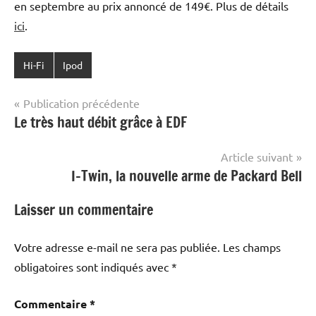
en septembre au prix annoncé de 149€. Plus de détails
ici
.
Hi-Fi
Ipod
Navigation
Publication précédente
Le très haut débit grâce à EDF
de
l’article
Article suivant
I-Twin, la nouvelle arme de Packard Bell
Laisser un commentaire
Votre adresse e-mail ne sera pas publiée.
Les champs
obligatoires sont indiqués avec
*
Commentaire
*