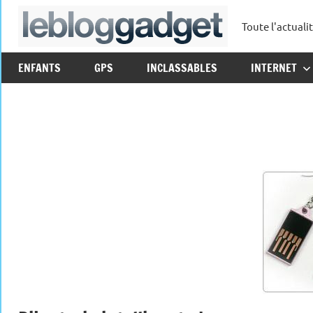
Aller
Toute l'actuali
au
leblo
contenu
ENFANTS
GPS
INCLASSABLES
INTERNET