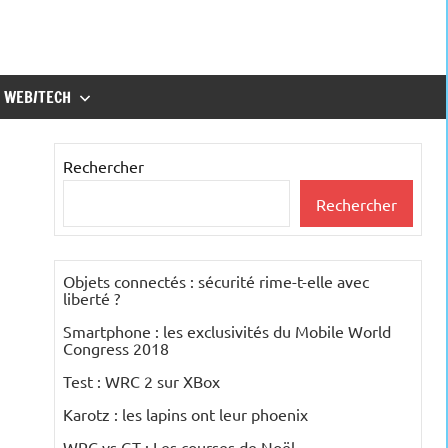
WEB/TECH
Rechercher
Rechercher
Objets connectés : sécurité rime-t-elle avec
liberté ?
Smartphone : les exclusivités du Mobile World
Congress 2018
Test : WRC 2 sur XBox
Karotz : les lapins ont leur phoenix
WRC vs GT : Les courses de Noël