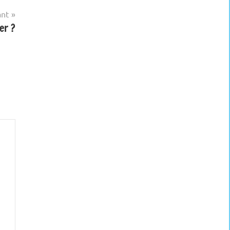
ant
er ?