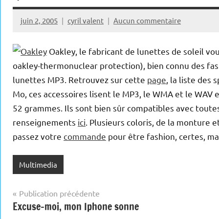
juin 2, 2005
cyril valent
Aucun commentaire
Oakley, le fabricant de lunettes de soleil vo
oakley-thermonuclear protection), bien connu des fa
lunettes MP3. Retrouvez sur cette
page
, la liste des
Mo, ces accessoires lisent le MP3, le WMA et le WAV
52 grammes. Ils sont bien sûr compatibles avec toute
renseignements
ici
. Plusieurs coloris, de la monture e
passez votre
commande
pour être fashion, certes, ma
Multimedia
Navigation
Publication précédente
Excuse-moi, mon Iphone sonne
de