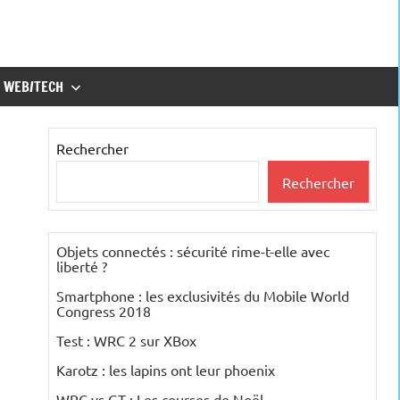
WEB/TECH
Rechercher
Rechercher
Objets connectés : sécurité rime-t-elle avec
liberté ?
Smartphone : les exclusivités du Mobile World
Congress 2018
Test : WRC 2 sur XBox
Karotz : les lapins ont leur phoenix
WRC vs GT : Les courses de Noël