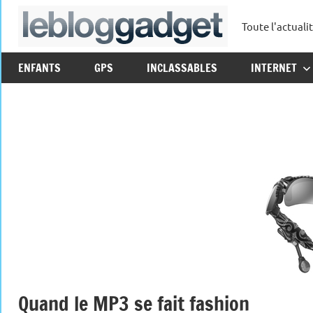
Aller
Toute l'actuali
au
leblo
contenu
ENFANTS
GPS
INCLASSABLES
INTERNET
Quand le MP3 se fait fashion